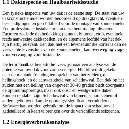
1.1 Dakinspectie en Haalbaarheidsstudie
Een fysieke inspectie van uw dak is de eerste stap. De staat van uw
dakconstructie moet worden beoordeeld op draagkracht, eventuele
beschadigingen en geschiktheid voor de montage van zonnepanelen.
Een professionele installateur kan deze beoordeling uitvoeren.
Factoren zoals de dakbedekking (pannen, bitumen, etc.), eventuele
reeds aanwezige dakkapellen, en de algemene leeftijd van het dak
zijn hierbij relevant. Een dak met een levensduur die korter is dan de
verwachte levensduur van de zonnepanelen, kan overweging vragen
voor vervanging vóór installatie.
De term ‘haalbaarheidsstudie’ verwijst naar een analyse van de
potentie van uw dak voor zonne-energie. Hierbij wordt gekeken
naar deoriëntatie (richting ten opzichte van het zuiden), de
hellingshoek, en de aanwezigheid van schaduwval. Een dak op het
zuiden met een helling van ongeveer 30-40 graden biedt doorgaans
de optimumopbrengst, maar ook oost- en westgerichte daken
kunnen rendabel zijn. Schaduwval van bomen, schoorstenen of
andere gebouwen kan de opbrengst significant verminderen.
Software kan worden gebruikt om de impact van schaduwval
gedetailleerd in kaart te brengen over de verschillende seizoenen.
1.2 Energieverbruiksanalyse