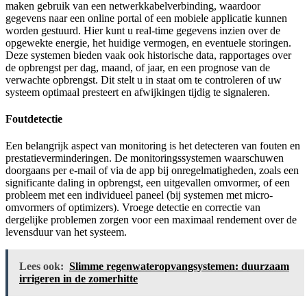
maken gebruik van een netwerkkabelverbinding, waardoor
gegevens naar een online portal of een mobiele applicatie kunnen
worden gestuurd. Hier kunt u real-time gegevens inzien over de
opgewekte energie, het huidige vermogen, en eventuele storingen.
Deze systemen bieden vaak ook historische data, rapportages over
de opbrengst per dag, maand, of jaar, en een prognose van de
verwachte opbrengst. Dit stelt u in staat om te controleren of uw
systeem optimaal presteert en afwijkingen tijdig te signaleren.
Foutdetectie
Een belangrijk aspect van monitoring is het detecteren van fouten en
prestatieverminderingen. De monitoringssystemen waarschuwen
doorgaans per e-mail of via de app bij onregelmatigheden, zoals een
significante daling in opbrengst, een uitgevallen omvormer, of een
probleem met een individueel paneel (bij systemen met micro-
omvormers of optimizers). Vroege detectie en correctie van
dergelijke problemen zorgen voor een maximaal rendement over de
levensduur van het systeem.
Lees ook:
Slimme regenwateropvangsystemen: duurzaam
irrigeren in de zomerhitte