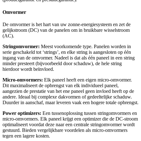
Omvormer
De omvormer is het hart van uw zonne-energiesysteem en zet de
gelijkstroom (DC) van de panelen om in bruikbare wisselstroom
(AC).
Stringomvormer:
Meest voorkomende type. Panelen worden in
serie geschakeld tot ‘strings’, en elke string is aangesloten op één
ingang van de omvormer. Nadeel is dat als één paneel in een string
minder presteert (bijvoorbeeld door schaduw), de hele string
hierdoor wordt beïnvloed.
Micro-omvormers:
Elk paneel heeft een eigen micro-omvormer.
Dit maximaliseert de opbrengst van elk individueel paneel,
aangezien de prestatie van het ene paneel geen invloed heeft op de
andere. Ideaal bij complexe dakvormen of gedeeltelijke schaduw.
Duurder in aanschaf, maar leveren vaak een hogere totale opbrengst.
Power optimizers:
Een tussenoplossing tussen stringomvormers en
micro-omvormers. Elk paneel krijgt een optimizer die de DC-stroom
optimaliseert voordat deze naar een centrale stringomvormer wordt
gestuurd. Bieden vergelijkbare voordelen als micro-omvormers
tegen een lagere kosten.