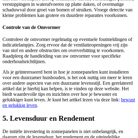
verstoppingen in waterafvoeren op platte daken, of overmatige
schaduwval door groei van bomen of struiken. Vroege detectie van
kleine problemen kan grotere en duurdere reparaties voorkomen.
Controle van de Omvormer
Controleer de omvormer regelmatig op eventuele foutmeldingen of
indicatielampjes. Zorg ervoor dat de ventilatieopeningen vrij zijn
van stof en andere obstructies om oververhitting te voorkomen.
Raadpleeg de handleiding van uw omvormer voor specifieke
onderhoudsrichtlijnen.
Als je geïnteresseerd bent in hoe je zonnepanelen kunt installeren
voor een duurzamer huishouden, is het ook nuttig om meer te leren
over andere aspecten van een duurzame levensstijl. Een gerelateerd
artikel dat je hierbij kan helpen, is te vinden op deze website. Het
biedt waardevolle tips en inzichten over hoe je bewuster en
gelukkiger kunt leven. Je kunt het artikel lezen via deze link:
bewust
en gelukkig leven
.
5. Levensduur en Rendement
De initiële investering in zonnepanelen is niet onbelangrijk, en
daarom zijn de levensduur, het rendement en de uiteindelijke