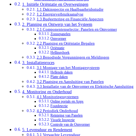
1. Initiële Oriëntatie en Overwegingen
1.1 Dakinspectie en Haalbaarheidsstudie
1.2 Energieverbruiksanalyse
1.3 Budgettering en Financiële Aspecten
2. Planning en Ontwerp van het Systeem
2.1 Componentenselectie: Panelen en Omvormer
Zonnepanelen
Omvormer
2.2 Plaatsing en Oriëntatie Bepalen
Oriëntatie
Hellingshoek
2.3 Benodigde Vergunningen en Meldingen
3. Installatieproces
3.1 Montage van het Montagesysteem
Hellende daken
Platte daken
3.2 Plaatsing en Aansluiting van Panelen
3.3 Installatie van de Omvormer en Elektrische Aansluiting
4. Monitoring en Onderhoud
4.1 Monitoringssystemen
Online portals en Apps
Foutdetectie
4.2 Periodiek Onderhoud
Reiniging van Panelen
Visuele Inspectie
Controle van de Omvormer
5. Levensduur en Rendement
5.1 Verwachte Levensduur