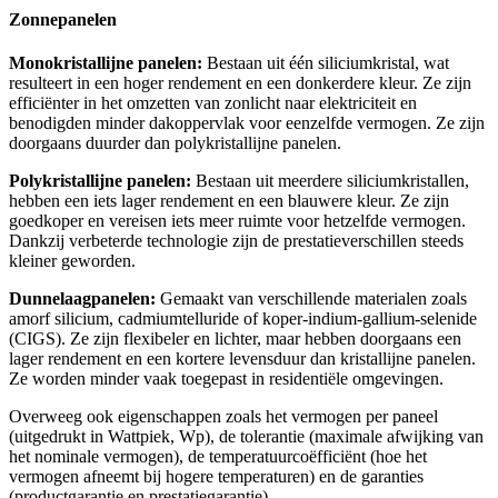
Zonnepanelen
Monokristallijne panelen:
Bestaan uit één siliciumkristal, wat
resulteert in een hoger rendement en een donkerdere kleur. Ze zijn
efficiënter in het omzetten van zonlicht naar elektriciteit en
benodigden minder dakoppervlak voor eenzelfde vermogen. Ze zijn
doorgaans duurder dan polykristallijne panelen.
Polykristallijne panelen:
Bestaan uit meerdere siliciumkristallen,
hebben een iets lager rendement en een blauwere kleur. Ze zijn
goedkoper en vereisen iets meer ruimte voor hetzelfde vermogen.
Dankzij verbeterde technologie zijn de prestatieverschillen steeds
kleiner geworden.
Dunnelaagpanelen:
Gemaakt van verschillende materialen zoals
amorf silicium, cadmiumtelluride of koper-indium-gallium-selenide
(CIGS). Ze zijn flexibeler en lichter, maar hebben doorgaans een
lager rendement en een kortere levensduur dan kristallijne panelen.
Ze worden minder vaak toegepast in residentiële omgevingen.
Overweeg ook eigenschappen zoals het vermogen per paneel
(uitgedrukt in Wattpiek, Wp), de tolerantie (maximale afwijking van
het nominale vermogen), de temperatuurcoëfficiënt (hoe het
vermogen afneemt bij hogere temperaturen) en de garanties
(productgarantie en prestatiegarantie).