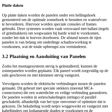
Platte daken
Op platte daken worden de panelen onder een hellingshoek
gemonteerd om de optimale zonnehoek te benutten en waterafvoer
te bevorderen. Hiervoor worden speciale consoles of frames
gebruikt. Deze systemen worden vaak verzwaard met ballast (tegels
of grindzakken) om wegwaaien bij harde wind te voorkomen,
zonder het dak te hoeven doorboren. De afstand tussen de rijen
panelen is van belang om onderlinge schaduwwerking te
voorkomen, wat de totale opbrengst zou verminderen.
3.2 Plaatsing en Aansluiting van Panelen
Zodra het montagesysteem stevig is geïnstalleerd, kunnen de
zonnepanelen worden geplaatst. Elk paneel wordt zorgvuldig op de
rails geschoven en met klemmen stevig vastgezet.
Vervolgens worden de elektrische verbindingen tussen de panelen
gemaakt. Dit gebeurt met speciale stekkers (meestal MC4-
connectoren) die een waterdichte en veilige verbinding garanderen.
De panelen worden in serieschakelingen (strings) of parallel
geschakeld, afhankelijk van het type omvormer of optimizer dat is
gekozen. De bekabeling wordt netjes weggewerkt en vastgezet met
kabelbinders om loshangende draden te voorkomen en de