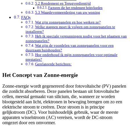
5.2 Rendement en Terugverdientijd
Factoren die het rendement beïnvloeden
5.3 Waardevermeerdering van uw woning
FAQs
Wat zijn zonnepanelen en hoe werken ze?
Welke stappen moet ik volgen om zonnepanelen te
installeren?
Heb ik speciale vergunningen nodig voor het plaatsen van
zonnepanelen?
Wat zijn de voordelen van zonnepanelen voor een
duurzaam huishouden?
Hoe onderhoud ik mijn zonnepanelen voor optimale
prestaties?
Gerelateerde berichten:
Het Concept van Zonne-energie
Zonne-energie wordt gegenereerd door fotovoltaïsche (PV) panelen
die zonlicht absorberen. Deze panelen bestaan uit fotovoltaïsche
cellen, meestal gemaakt van silicium, die, wanneer ze worden
blootgesteld aan licht, elektronen in beweging brengen om zo een
elektrische stroom te creëren. Deze stroom is in principe
gelijkstroom (DC). Voor huishoudelijk gebruik, waar de meeste
apparaten wisselstroom (AC) vereisen, wordt de DC-stroom
omgezet door een omvormer.