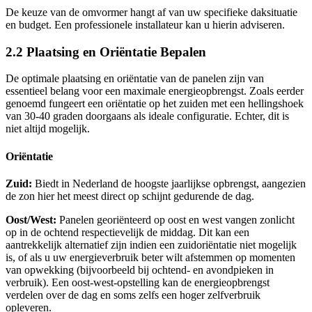
De keuze van de omvormer hangt af van uw specifieke daksituatie
en budget. Een professionele installateur kan u hierin adviseren.
2.2 Plaatsing en Oriëntatie Bepalen
De optimale plaatsing en oriëntatie van de panelen zijn van
essentieel belang voor een maximale energieopbrengst. Zoals eerder
genoemd fungeert een oriëntatie op het zuiden met een hellingshoek
van 30-40 graden doorgaans als ideale configuratie. Echter, dit is
niet altijd mogelijk.
Oriëntatie
Zuid:
Biedt in Nederland de hoogste jaarlijkse opbrengst, aangezien
de zon hier het meest direct op schijnt gedurende de dag.
Oost/West:
Panelen georiënteerd op oost en west vangen zonlicht
op in de ochtend respectievelijk de middag. Dit kan een
aantrekkelijk alternatief zijn indien een zuidoriëntatie niet mogelijk
is, of als u uw energieverbruik beter wilt afstemmen op momenten
van opwekking (bijvoorbeeld bij ochtend- en avondpieken in
verbruik). Een oost-west-opstelling kan de energieopbrengst
verdelen over de dag en soms zelfs een hoger zelfverbruik
opleveren.