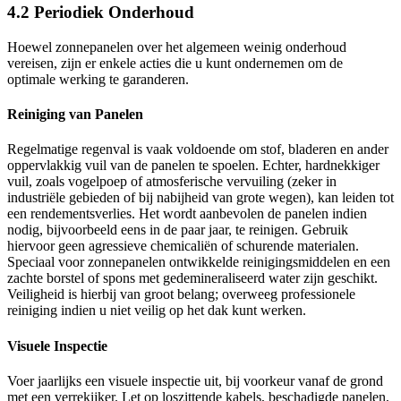
4.2 Periodiek Onderhoud
Hoewel zonnepanelen over het algemeen weinig onderhoud
vereisen, zijn er enkele acties die u kunt ondernemen om de
optimale werking te garanderen.
Reiniging van Panelen
Regelmatige regenval is vaak voldoende om stof, bladeren en ander
oppervlakkig vuil van de panelen te spoelen. Echter, hardnekkiger
vuil, zoals vogelpoep of atmosferische vervuiling (zeker in
industriële gebieden of bij nabijheid van grote wegen), kan leiden tot
een rendementsverlies. Het wordt aanbevolen de panelen indien
nodig, bijvoorbeeld eens in de paar jaar, te reinigen. Gebruik
hiervoor geen agressieve chemicaliën of schurende materialen.
Speciaal voor zonnepanelen ontwikkelde reinigingsmiddelen en een
zachte borstel of spons met gedemineraliseerd water zijn geschikt.
Veiligheid is hierbij van groot belang; overweeg professionele
reiniging indien u niet veilig op het dak kunt werken.
Visuele Inspectie
Voer jaarlijks een visuele inspectie uit, bij voorkeur vanaf de grond
met een verrekijker. Let op loszittende kabels, beschadigde panelen,