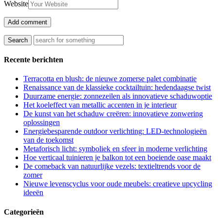
Website
Recente berichten
Terracotta en blush: de nieuwe zomerse palet combinatie
Renaissance van de klassieke cocktailtuin: hedendaagse twist
Duurzame energie: zonnezeilen als innovatieve schaduwoptie
Het koeleffect van metallic accenten in je interieur
De kunst van het schaduw creëren: innovatieve zonwering
oplossingen
Energiebesparende outdoor verlichting: LED-technologieën
van de toekomst
Metaforisch licht: symboliek en sfeer in moderne verlichting
Hoe verticaal tuinieren je balkon tot een boeiende oase maakt
De comeback van natuurlijke vezels: textieltrends voor de
zomer
Nieuwe levenscyclus voor oude meubels: creatieve upcycling
ideeën
Categorieën