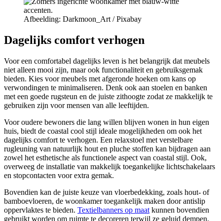
Afbeelding: Darkmoon_Art / Pixabay
Dagelijks comfort verhogen
Voor een comfortabel dagelijks leven is het belangrijk dat meubels
niet alleen mooi zijn, maar ook functionaliteit en gebruiksgemak
bieden. Kies voor meubels met afgeronde hoeken om kans op
verwondingen te minimaliseren. Denk ook aan stoelen en banken
met een goede rugsteun en de juiste zithoogte zodat ze makkelijk te
gebruiken zijn voor mensen van alle leeftijden.
Voor oudere bewoners die lang willen blijven wonen in hun eigen
huis, biedt de coastal cool stijl ideale mogelijkheden om ook het
dagelijks comfort te verhogen. Een relaxstoel met verstelbare
rugleuning van natuurlijk hout en pluche stoffen kan bijdragen aan
zowel het esthetische als functionele aspect van coastal stijl. Ook,
overweeg de installatie van makkelijk toegankelijke lichtschakelaars
en stopcontacten voor extra gemak.
Bovendien kan de juiste keuze van vloerbedekking, zoals hout- of
bamboevloeren, de woonkamer toegankelijk maken door antislip
oppervlaktes te bieden.
Textielbanners op maat
kunnen bovendien
gebruikt worden om ruimte te decoreren terwijl ze geluid dempen,