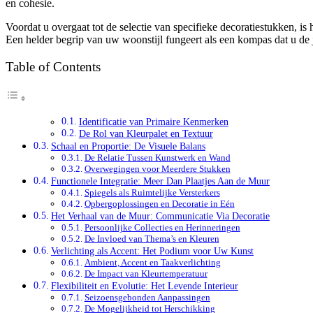
en cohesie.
Voordat u overgaat tot de selectie van specifieke decoratiestukken, i
Een helder begrip van uw woonstijl fungeert als een kompas dat u de ju
Table of Contents
Identificatie van Primaire Kenmerken
De Rol van Kleurpalet en Textuur
Schaal en Proportie: De Visuele Balans
De Relatie Tussen Kunstwerk en Wand
Overwegingen voor Meerdere Stukken
Functionele Integratie: Meer Dan Plaatjes Aan de Muur
Spiegels als Ruimtelijke Versterkers
Opbergoplossingen en Decoratie in Eén
Het Verhaal van de Muur: Communicatie Via Decoratie
Persoonlijke Collecties en Herinneringen
De Invloed van Thema’s en Kleuren
Verlichting als Accent: Het Podium voor Uw Kunst
Ambient, Accent en Taakverlichting
De Impact van Kleurtemperatuur
Flexibiliteit en Evolutie: Het Levende Interieur
Seizoensgebonden Aanpassingen
De Mogelijkheid tot Herschikking