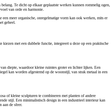
 belang. Te dicht op elkaar geplaatste werken kunnen rommelig ogen,
gevoel van orde en harmonie.
ar een meer organische, onregelmatige vorm kan ook werken, mits er
het geheel.
te kiezen met een dubbele functie, integreert u deze op een praktische
 van diepte, waardoor kleine ruimtes groter en lichter lijken. Een
piegel kan worden afgestemd op de woonstijl, van strak metaal in een
sa of kleine sculpturen te combineren met planten of andere
 stijl. Een minimalistisch design in een industrieel interieur kan
n aan de sfeer.