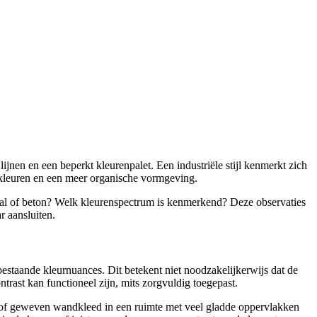
lijnen en een beperkt kleurenpalet. Een industriële stijl kenmerkt zich
e kleuren en een meer organische vormgeving.
etaal of beton? Welk kleurenspectrum is kenmerkend? Deze observaties
r aansluiten.
bestaande kleurnuances. Dit betekent niet noodzakelijkerwijs dat de
rast kan functioneel zijn, mits zorgvuldig toegepast.
n grof geweven wandkleed in een ruimte met veel gladde oppervlakken