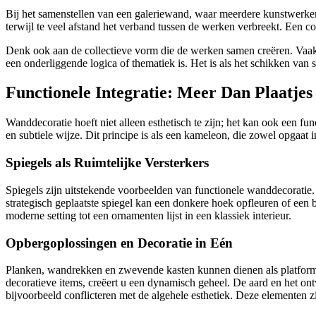
Bij het samenstellen van een galeriewand, waar meerdere kunstwerke
terwijl te veel afstand het verband tussen de werken verbreekt. Een c
Denk ook aan de collectieve vorm die de werken samen creëren. Vaak 
een onderliggende logica of thematiek is. Het is als het schikken van s
Functionele Integratie: Meer Dan Plaatje
Wanddecoratie hoeft niet alleen esthetisch te zijn; het kan ook een fu
en subtiele wijze. Dit principe is als een kameleon, die zowel opgaat i
Spiegels als Ruimtelijke Versterkers
Spiegels zijn uitstekende voorbeelden van functionele wanddecoratie. Na
strategisch geplaatste spiegel kan een donkere hoek opfleuren of een 
moderne setting tot een ornamenten lijst in een klassiek interieur.
Opbergoplossingen en Decoratie in Eén
Planken, wandrekken en zwevende kasten kunnen dienen als platforms 
decoratieve items, creëert u een dynamisch geheel. De aard en het on
bijvoorbeeld conflicteren met de algehele esthetiek. Deze elementen zij