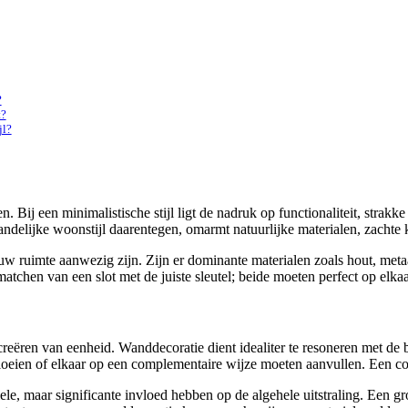
?
t?
jl?
Bij een minimalistische stijl ligt de nadruk op functionaliteit, strakke 
andelijke woonstijl daarentegen, omarmt natuurlijke materialen, zacht
n uw ruimte aanwezig zijn. Zijn er dominante materialen zoals hout, m
matchen van een slot met de juiste sleutel; beide moeten perfect op elkaa
 creëren van eenheid. Wanddecoratie dient idealiter te resoneren met de 
eien of elkaar op een complementaire wijze moeten aanvullen. Een cont
tiele, maar significante invloed hebben op de algehele uitstraling. Ee