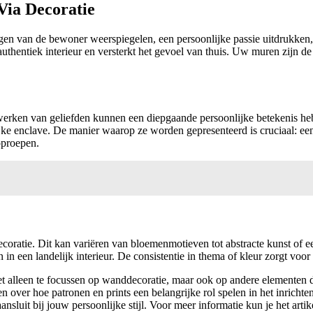
Via Decoratie
ngen van de bewoner weerspiegelen, een persoonlijke passie uitdrukken,
n authentiek interieur en versterkt het gevoel van thuis. Uw muren zij
nstwerken van geliefden kunnen een diepgaande persoonlijke betekenis h
e enclave. De manier waarop ze worden gepresenteerd is cruciaal: een uni
oproepen.
atie. Dit kan variëren van bloemenmotieven tot abstracte kunst of een 
 in een landelijk interieur. De consistentie in thema of kleur zorgt voo
et alleen te focussen op wanddecoratie, maar ook op andere elementen di
en over hoe patronen en prints een belangrijke rol spelen in het inric
nsluit bij jouw persoonlijke stijl. Voor meer informatie kun je het artik