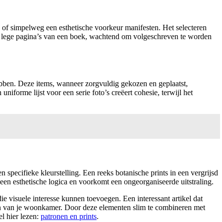
 of simpelweg een esthetische voorkeur manifesten. Het selecteren
n de lege pagina’s van een boek, wachtend om volgeschreven te worden
ebben. Deze items, wanneer zorgvuldig gekozen en geplaatst,
forme lijst voor een serie foto’s creëert cohesie, terwijl het
specifieke kleurstelling. Een reeks botanische prints in een vergrijsd
r een esthetische logica en voorkomt een ongeorganiseerde uitstraling.
e visuele interesse kunnen toevoegen. Een interessant artikel dat
hten van je woonkamer. Door deze elementen slim te combineren met
el hier lezen:
patronen en prints
.