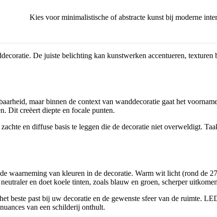
Kies voor minimalistische of abstracte kunst bij moderne inter
ddecoratie. De juiste belichting kan kunstwerken accentueren, texturen
htbaarheid, maar binnen de context van wanddecoratie gaat het voornamel
. Dit creëert diepte en focale punten.
achte en diffuse basis te leggen die de decoratie niet overweldigt. Taak
op de waarneming van kleuren in de decoratie. Warm wit licht (rond de 
s neutraler en doet koele tinten, zoals blauw en groen, scherper uitkomen
t beste past bij uw decoratie en de gewenste sfeer van de ruimte. LED-v
 nuances van een schilderij onthult.