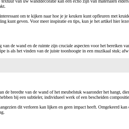
textuur van uw wanddecoratie kan een echo zijn van materialen elders
kt.
k interessant om te kijken naar hoe je je keuken kunt opfleuren met krui
ing kunt geven. Voor meer inspiratie en tips, kun je het artikel hier leze
van de wand en de ruimte zijn cruciale aspecten voor het bereiken van
cipe is als het vinden van de juiste toonhoogte in een muzikaal stuk; a
van de breedte van de wand of het meubelstuk waaronder het hangt, dien
hebben bij een subtieler, individueel werk of een bescheiden compositi
aangezien dit verloren kan lijken en geen impact heeft. Omgekeerd kan
ng.