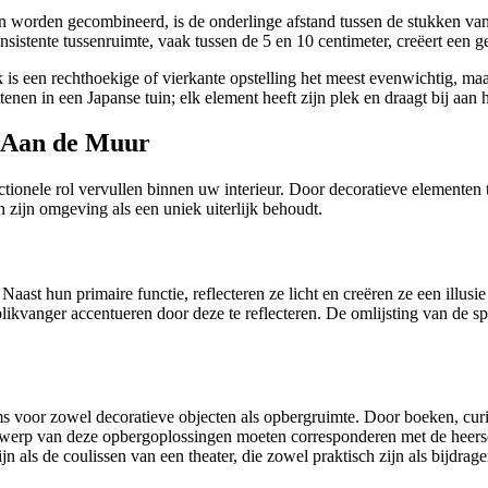
n worden gecombineerd, is de onderlinge afstand tussen de stukken van
onsistente tussenruimte, vaak tussen de 5 en 10 centimeter, creëert een 
is een rechthoekige of vierkante opstelling het meest evenwichtig, ma
tenen in een Japanse tuin; elk element heeft zijn plek en draagt bij aan 
s Aan de Muur
nctionele rol vervullen binnen uw interieur. Door decoratieve elementen 
n zijn omgeving als een uniek uiterlijk behoudt.
ast hun primaire functie, reflecteren ze licht en creëren ze een illusie
blikvanger accentueren door deze te reflecteren. De omlijsting van de s
voor zowel decoratieve objecten als opbergruimte. Door boeken, curio
twerp van deze opbergoplossingen moeten corresponderen met de heersende
n als de coulissen van een theater, die zowel praktisch zijn als bijdrage