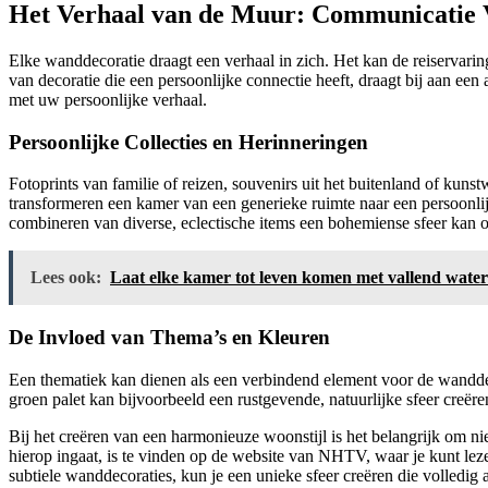
Het Verhaal van de Muur: Communicatie 
Elke wanddecoratie draagt een verhaal in zich. Het kan de reiservari
van decoratie die een persoonlijke connectie heeft, draagt bij aan ee
met uw persoonlijke verhaal.
Persoonlijke Collecties en Herinneringen
Fotoprints van familie of reizen, souvenirs uit het buitenland of ku
transformeren een kamer van een generieke ruimte naar een persoonlijk
combineren van diverse, eclectische items een bohemiense sfeer kan 
Lees ook:
Laat elke kamer tot leven komen met vallend water
De Invloed van Thema’s en Kleuren
Een thematiek kan dienen als een verbindend element voor de wanddecor
groen palet kan bijvoorbeeld een rustgevende, natuurlijke sfeer creëren
Bij het creëren van een harmonieuze woonstijl is het belangrijk om ni
hierop ingaat, is te vinden op de website van NHTV, waar je kunt lez
subtiele wanddecoraties, kun je een unieke sfeer creëren die volledig aa