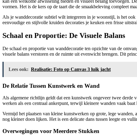
kan een welkome afwisseling bieden en visueel belang toevoegen. De 
vormen. Het is de kers op de taart die de smaakbeleving compleet maa
Als je wanddecoratie subtiel wilt integreren in je woonstijl, is het oo
eenvoudige en stijlvolle kruiden decoraties je keuken een frisse uitstral
Schaal en Proportie: De Visuele Balans
De schaal en proportie van wanddecoratie ten opzichte van de omvang 
visuele balans verstoren en de ruimte uit evenwicht brengen. Dit prin
Lees ook:
Realisatie: Foto op Canvas 3 luik jacht
De Relatie Tussen Kunstwerk en Wand
Als algemene richtlijn geldt dat een kunstwerk ongeveer twee derde 
werken als een centraal ankerpunt, terwijl kleinere wanden vaak baat 
Vermijd het plaatsen van kleine kunstwerken op grote, lege wanden, 
nog kleiner doen lijken. Het is een delicate dans tussen leegte en vulli
Overwegingen voor Meerdere Stukken