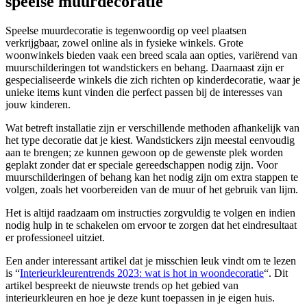
speelse muurdecoratie
Speelse muurdecoratie is tegenwoordig op veel plaatsen
verkrijgbaar, zowel online als in fysieke winkels. Grote
woonwinkels bieden vaak een breed scala aan opties, variërend van
muurschilderingen tot wandstickers en behang. Daarnaast zijn er
gespecialiseerde winkels die zich richten op kinderdecoratie, waar je
unieke items kunt vinden die perfect passen bij de interesses van
jouw kinderen.
Wat betreft installatie zijn er verschillende methoden afhankelijk van
het type decoratie dat je kiest. Wandstickers zijn meestal eenvoudig
aan te brengen; ze kunnen gewoon op de gewenste plek worden
geplakt zonder dat er speciale gereedschappen nodig zijn. Voor
muurschilderingen of behang kan het nodig zijn om extra stappen te
volgen, zoals het voorbereiden van de muur of het gebruik van lijm.
Het is altijd raadzaam om instructies zorgvuldig te volgen en indien
nodig hulp in te schakelen om ervoor te zorgen dat het eindresultaat
er professioneel uitziet.
Een ander interessant artikel dat je misschien leuk vindt om te lezen
is “
Interieurkleurentrends 2023: wat is hot in woondecoratie
“. Dit
artikel bespreekt de nieuwste trends op het gebied van
interieurkleuren en hoe je deze kunt toepassen in je eigen huis.