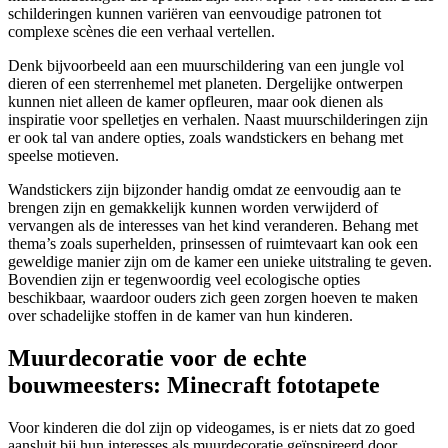
schilderingen kunnen variëren van eenvoudige patronen tot
complexe scènes die een verhaal vertellen.
Denk bijvoorbeeld aan een muurschildering van een jungle vol
dieren of een sterrenhemel met planeten. Dergelijke ontwerpen
kunnen niet alleen de kamer opfleuren, maar ook dienen als
inspiratie voor spelletjes en verhalen. Naast muurschilderingen zijn
er ook tal van andere opties, zoals wandstickers en behang met
speelse motieven.
Wandstickers zijn bijzonder handig omdat ze eenvoudig aan te
brengen zijn en gemakkelijk kunnen worden verwijderd of
vervangen als de interesses van het kind veranderen. Behang met
thema’s zoals superhelden, prinsessen of ruimtevaart kan ook een
geweldige manier zijn om de kamer een unieke uitstraling te geven.
Bovendien zijn er tegenwoordig veel ecologische opties
beschikbaar, waardoor ouders zich geen zorgen hoeven te maken
over schadelijke stoffen in de kamer van hun kinderen.
Muurdecoratie voor de echte
bouwmeesters: Minecraft fototapete
Voor kinderen die dol zijn op videogames, is er niets dat zo goed
aansluit bij hun interesses als muurdecoratie geïnspireerd door