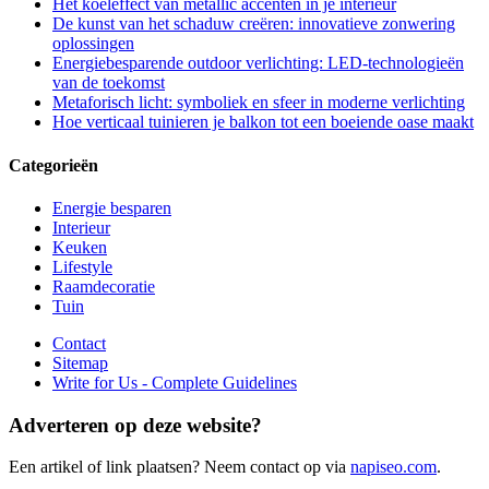
Het koeleffect van metallic accenten in je interieur
De kunst van het schaduw creëren: innovatieve zonwering
oplossingen
Energiebesparende outdoor verlichting: LED-technologieën
van de toekomst
Metaforisch licht: symboliek en sfeer in moderne verlichting
Hoe verticaal tuinieren je balkon tot een boeiende oase maakt
Categorieën
Energie besparen
Interieur
Keuken
Lifestyle
Raamdecoratie
Tuin
Contact
Sitemap
Write for Us - Complete Guidelines
Adverteren op deze website?
Een artikel of link plaatsen? Neem contact op via
napiseo.com
.