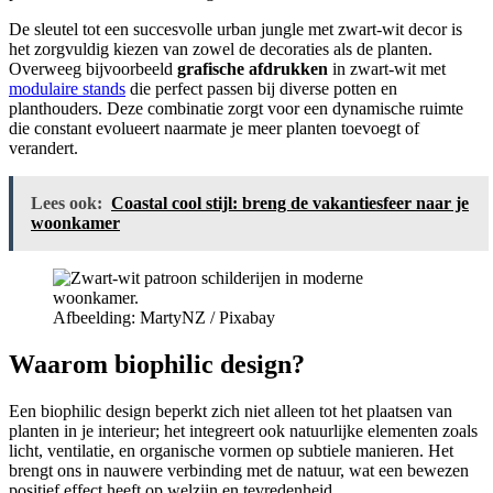
De sleutel tot een succesvolle urban jungle met zwart-wit decor is
het zorgvuldig kiezen van zowel de decoraties als de planten.
Overweeg bijvoorbeeld
grafische afdrukken
in zwart-wit met
modulaire stands
die perfect passen bij diverse potten en
planthouders. Deze combinatie zorgt voor een dynamische ruimte
die constant evolueert naarmate je meer planten toevoegt of
verandert.
Lees ook:
Coastal cool stijl: breng de vakantiesfeer naar je
woonkamer
Afbeelding: MartyNZ / Pixabay
Waarom biophilic design?
Een biophilic design beperkt zich niet alleen tot het plaatsen van
planten in je interieur; het integreert ook natuurlijke elementen zoals
licht, ventilatie, en organische vormen op subtiele manieren. Het
brengt ons in nauwere verbinding met de natuur, wat een bewezen
positief effect heeft op welzijn en tevredenheid.