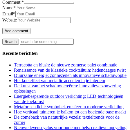
Comment:*
Name*
Email*
Website
Recente berichten
Terracotta en blush: de nieuwe zomerse palet combinatie
Renaissance van de klassieke cocktailtuin: hedendaagse twist
Duurzame energie: zonnezeilen als innovatieve schaduwoptie
Het koeleffect van metallic accenten in je interieur
De kunst van het schaduw creëren: innovatieve zonwering
oplossingen
Energiebesparende outdoor verlichting: LED-technologieën
van de toekomst
Metaforisch licht: symboliek en sfeer in moderne verlichting
Hoe verticaal tuinieren je balkon tot een boeiende oase maakt
De comeback van natuurlijke vezels: textieltrends voor de
zomer
Nieuwe levenscyclus voor oude meubels: creatieve upcycling