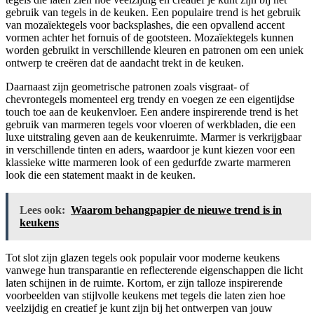
gebruik van tegels in de keuken. Een populaire trend is het gebruik
van mozaïektegels voor backsplashes, die een opvallend accent
vormen achter het fornuis of de gootsteen. Mozaïektegels kunnen
worden gebruikt in verschillende kleuren en patronen om een uniek
ontwerp te creëren dat de aandacht trekt in de keuken.
Daarnaast zijn geometrische patronen zoals visgraat- of
chevrontegels momenteel erg trendy en voegen ze een eigentijdse
touch toe aan de keukenvloer. Een andere inspirerende trend is het
gebruik van marmeren tegels voor vloeren of werkbladen, die een
luxe uitstraling geven aan de keukenruimte. Marmer is verkrijgbaar
in verschillende tinten en aders, waardoor je kunt kiezen voor een
klassieke witte marmeren look of een gedurfde zwarte marmeren
look die een statement maakt in de keuken.
Lees ook:
Waarom behangpapier de nieuwe trend is in
keukens
Tot slot zijn glazen tegels ook populair voor moderne keukens
vanwege hun transparantie en reflecterende eigenschappen die licht
laten schijnen in de ruimte. Kortom, er zijn talloze inspirerende
voorbeelden van stijlvolle keukens met tegels die laten zien hoe
veelzijdig en creatief je kunt zijn bij het ontwerpen van jouw