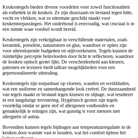
Keukentegels bieden diverse voordelen voor zowel functionaliteit
als esthetiek in de keuken. Ze zijn duurzaam en bestand tegen hitte,
vocht en vlekken, wat ze uitermate geschikt maakt voor
keukentoepassingen. Het onderhoud is eenvoudig, wat cruciaal is in
een ruimte waar voedsel wordt bereid.
Keukentegels zijn verkrijgbaar in verschillende materialen, zoals
keramiek, porselein, natuursteen en glas, waardoor er opties zijn
voor uiteenlopende budgetten en stijlvoorkeuren. Tegels kunnen de
ruimtelijke perceptie beïnvloeden door licht te reflecteren, waardoor
de keuken optisch groter lijkt. De verscheidenheid aan kleuren,
patronen en texturen biedt talloze mogelijkheden voor een
gepersonaliseerde uitstraling.
Keukentegels zijn toepasbaar op vloeren, wanden en werkbladen,
wat een uniforme en samenhangende look creëert. De duurzaamheid
van tegels maakt ze bestand tegen krassen en slijtage, wat resulteert
in een langdurige investering. Hygiënisch gezien zijn tegels
voordelig omdat ze geen stof of allergenen vasthouden en
gemakkelijk te reinigen zijn, wat gunstig is voor mensen met
allergieën of astma.
Bovendien kunnen tegels bijdragen aan temperatuurregulatie in de
keuken door warmte vast te houden, wat het comfort tijdens het