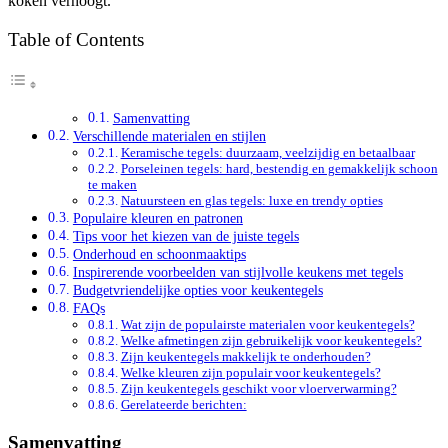
koken verhoogt.
Table of Contents
Samenvatting
Verschillende materialen en stijlen
Keramische tegels: duurzaam, veelzijdig en betaalbaar
Porseleinen tegels: hard, bestendig en gemakkelijk schoon
te maken
Natuursteen en glas tegels: luxe en trendy opties
Populaire kleuren en patronen
Tips voor het kiezen van de juiste tegels
Onderhoud en schoonmaaktips
Inspirerende voorbeelden van stijlvolle keukens met tegels
Budgetvriendelijke opties voor keukentegels
FAQs
Wat zijn de populairste materialen voor keukentegels?
Welke afmetingen zijn gebruikelijk voor keukentegels?
Zijn keukentegels makkelijk te onderhouden?
Welke kleuren zijn populair voor keukentegels?
Zijn keukentegels geschikt voor vloerverwarming?
Gerelateerde berichten:
Samenvatting