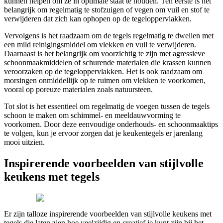
kunnen helpen om ze in optimale staat te houden. Ten eerste is het
belangrijk om regelmatig te stofzuigen of vegen om vuil en stof te
verwijderen dat zich kan ophopen op de tegeloppervlakken.
Vervolgens is het raadzaam om de tegels regelmatig te dweilen met
een mild reinigingsmiddel om vlekken en vuil te verwijderen.
Daarnaast is het belangrijk om voorzichtig te zijn met agressieve
schoonmaakmiddelen of schurende materialen die krassen kunnen
veroorzaken op de tegeloppervlakken. Het is ook raadzaam om
morsingen onmiddellijk op te ruimen om vlekken te voorkomen,
vooral op poreuze materialen zoals natuursteen.
Tot slot is het essentieel om regelmatig de voegen tussen de tegels
schoon te maken om schimmel- en meeldauwvorming te
voorkomen. Door deze eenvoudige onderhouds- en schoonmaaktips
te volgen, kun je ervoor zorgen dat je keukentegels er jarenlang
mooi uitzien.
Inspirerende voorbeelden van stijlvolle
keukens met tegels
Er zijn talloze inspirerende voorbeelden van stijlvolle keukens met
tegels die laten zien hoe veelzijdig en creatief je kunt zijn bij het