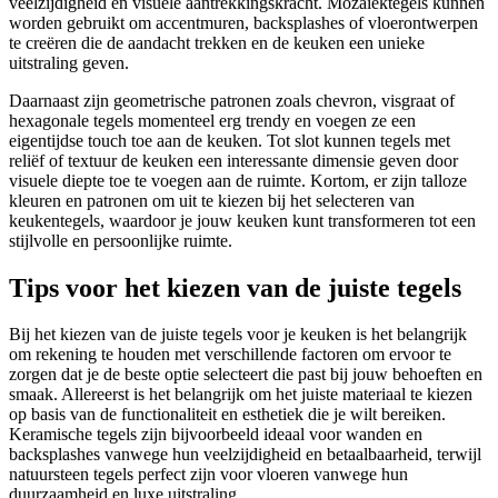
veelzijdigheid en visuele aantrekkingskracht. Mozaïektegels kunnen
worden gebruikt om accentmuren, backsplashes of vloerontwerpen
te creëren die de aandacht trekken en de keuken een unieke
uitstraling geven.
Daarnaast zijn geometrische patronen zoals chevron, visgraat of
hexagonale tegels momenteel erg trendy en voegen ze een
eigentijdse touch toe aan de keuken. Tot slot kunnen tegels met
reliëf of textuur de keuken een interessante dimensie geven door
visuele diepte toe te voegen aan de ruimte. Kortom, er zijn talloze
kleuren en patronen om uit te kiezen bij het selecteren van
keukentegels, waardoor je jouw keuken kunt transformeren tot een
stijlvolle en persoonlijke ruimte.
Tips voor het kiezen van de juiste tegels
Bij het kiezen van de juiste tegels voor je keuken is het belangrijk
om rekening te houden met verschillende factoren om ervoor te
zorgen dat je de beste optie selecteert die past bij jouw behoeften en
smaak. Allereerst is het belangrijk om het juiste materiaal te kiezen
op basis van de functionaliteit en esthetiek die je wilt bereiken.
Keramische tegels zijn bijvoorbeeld ideaal voor wanden en
backsplashes vanwege hun veelzijdigheid en betaalbaarheid, terwijl
natuursteen tegels perfect zijn voor vloeren vanwege hun
duurzaamheid en luxe uitstraling.